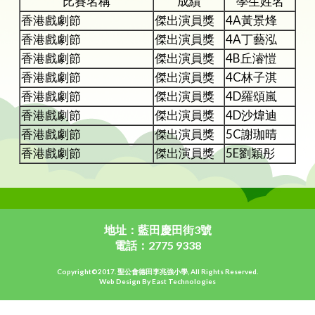
比賽名稱
成績
學生姓名
香港戲劇節
傑出演員獎
4A黃景烽
香港戲劇節
傑出演員獎
4A丁藝泓
香港戲劇節
傑出演員獎
4B丘濬愷
香港戲劇節
傑出演員獎
4C林子淇
香港戲劇節
傑出演員獎
4D羅頌嵐
香港戲劇節
傑出演員獎
4D沙煒迪
香港戲劇節
傑出演員獎
5C謝珈晴
香港戲劇節
傑出演員獎
5E劉穎彤
地址：藍田慶田街3號
電話：2775 9338
Copyright©2017. 聖公會德田李兆強小學, All Rights Reserved.
Web Design By East Technologies