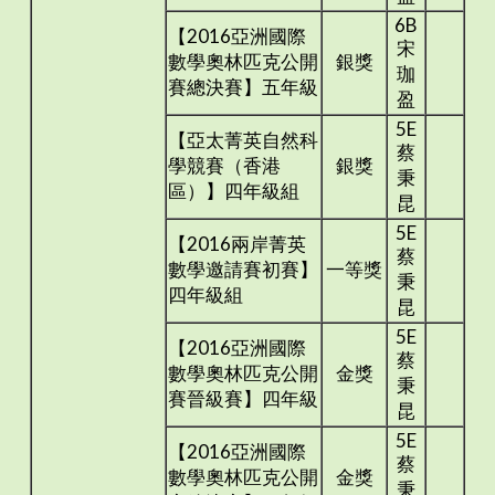
6B
【2016亞洲國際
宋
數學奧林匹克公開
銀獎
珈
賽總決賽】五年級
盈
5E
【亞太菁英自然科
蔡
學競賽（香港
銀獎
秉
區）】四年級組
昆
5E
【2016兩岸菁英
蔡
數學邀請賽初賽】
一等獎
秉
四年級組
昆
5E
【2016亞洲國際
蔡
數學奧林匹克公開
金獎
秉
賽晉級賽】四年級
昆
5E
【2016亞洲國際
蔡
數學奧林匹克公開
金獎
秉