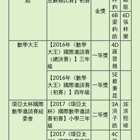
組
意解難比賽】初賽
鈞
龍
金獎
6B
6D
梁
張
鈞
梓
皓
樂
數學大王
【2016年《數學
4D
羅
大王》國際邀請賽
一等獎
晉
（總決賽）】三年
翹
級
5E
【2016年《數學
蔡
大王》國際邀請賽
一等獎
秉
（初賽）】四年級
昆
環亞太杯國際
【2017《環亞太
3A
3E
洪
洪
數學邀請賽組
杯》國際數學邀請
二等獎
子
熙
委會
賽初賽】小學三年
皓
竣
級
【2017《環亞太
4C