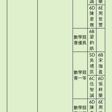
誠
樂
6D
6E
陳
周
君
世
翹
豐
6B
梁
數學競
鈞
賽優異
皓
5D
6B
吳
宋
禮
珈
匡
盈
數學競
賽一等
6C
6D
伍
張
智
梓
誠
樂
6D
6E
陳
周
數學競