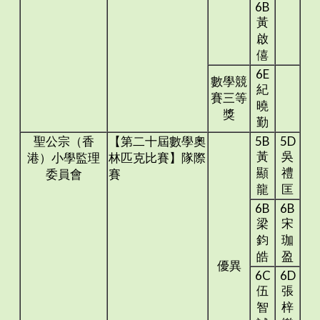
6B
黃
啟
僖
6E
數學競
紀
賽三等
曉
獎
勤
聖公宗（香
【第二十屆數學奧
5B
5D
黃
吳
港）小學監理
林匹克比賽】隊際
顯
禮
委員會
賽
龍
匡
6B
6B
梁
宋
鈞
珈
皓
盈
優異
6C
6D
伍
張
智
梓