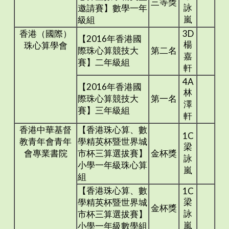
三等獎
詠
邀請賽】數學一年
嵐
級組
香港（國際）
3D
【2016年香港國
楊
珠心算學會
際珠心算競技大
第二名
嘉
賽】二年級組
軒
4A
【2016年香港國
林
際珠心算競技大
第一名
澤
賽】三年級組
軒
香港中華基督
【香港珠心算、數
1C
教青年會青年
學精英杯暨世界城
梁
會專業書院
市杯三算選拔賽】
金杯獎
詠
小學一年級珠心算
嵐
組
【香港珠心算、數
1C
梁
學精英杯暨世界城
金杯獎
詠
市杯三算選拔賽】
嵐
小學一年級數學組