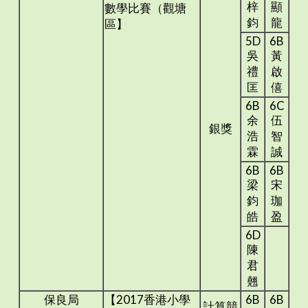
梓
顯
數學比賽（觀塘
鈞
龍
區】
5D
6B
吳
黃
禮
啟
匡
僖
6B
6C
余
伍
銀獎
浩
智
霖
誠
6B
6B
梁
宋
鈞
珈
皓
盈
6D
陳
君
翹
保良局
【2017香港小學
6B
6B
計算競