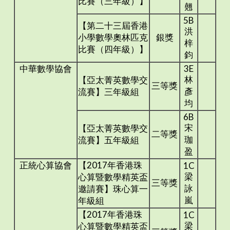
比賽（三年級）】
翹
5B
【第二十三屆香港
洪
小學數學奧林匹克
銀獎
梓
比賽（四年級）】
鈞
中華數學協會
3E
林
【亞太菁英數學交
三等獎
彥
流賽】三年級組
均
6B
宋
【亞太菁英數學交
二等獎
珈
流賽】五年級組
盈
正統心算協會
【2017年香港珠
1C
梁
心算暨數學精英盃
三等獎
詠
邀請賽】珠心算一
嵐
年級組
【2017年香港珠
1C
梁
心算暨數學精英盃