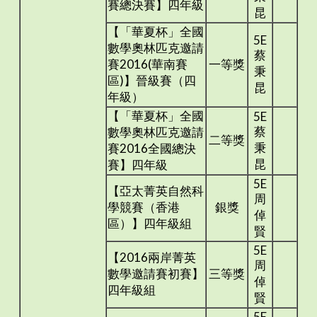
賽總決賽】四年級
昆
【「華夏杯」全國
5E
數學奧林匹克邀請
蔡
賽2016(華南賽
一等獎
秉
區)】晉級賽（四
昆
年級）
【「華夏杯」全國
5E
蔡
數學奧林匹克邀請
二等獎
秉
賽2016全國總決
昆
賽】四年級
5E
【亞太菁英自然科
周
學競賽（香港
銀獎
倬
區）】四年級組
賢
5E
【2016兩岸菁英
周
數學邀請賽初賽】
三等獎
倬
四年級組
賢
5E