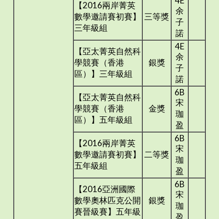
4E
【2016兩岸菁英
余
數學邀請賽初賽】
三等獎
子
三年級組
諾
4E
【亞太菁英自然科
余
學競賽（香港
銀獎
子
區）】三年級組
諾
6B
【亞太菁英自然科
宋
學競賽（香港
金獎
珈
區）】五年級組
盈
6B
【2016兩岸菁英
宋
數學邀請賽初賽】
二等獎
珈
五年級組
盈
6B
【2016亞洲國際
宋
數學奧林匹克公開
銀獎
珈
賽晉級賽】五年級
盈