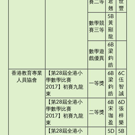
君
世
賽二等
翹
豐
5B
黃
數學競
顯
賽三等
龍
6B
梁
數學遊
鈞
戲優異
皓
香港教育專業
【第28屆全港小
6B
6C
梁
伍
人員協會
學數學比賽
一等獎
鈞
智
2017】初賽九龍
皓
誠
東
【第28屆全港小
6B
6D
宋
張
學數學比賽
二等獎
珈
梓
2017】初賽九龍
盈
樂
東
【第28屆全港小
5D
5B