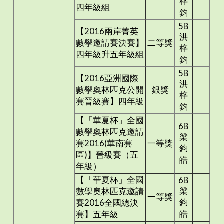
梓
四年級組
鈞
5B
【2016兩岸菁英
洪
數學邀請賽決賽】
二等獎
梓
四年級升五年級組
鈞
5B
【2016亞洲國際
洪
數學奧林匹克公開
銀獎
梓
賽晉級賽】四年級
鈞
【「華夏杯」全國
6B
數學奧林匹克邀請
梁
賽2016(華南賽
一等獎
鈞
區)】晉級賽（五
皓
年級）
【「華夏杯」全國
6B
梁
數學奧林匹克邀請
一等獎
鈞
賽2016全國總決
皓
賽】五年級