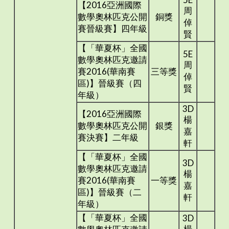
【2016亞洲國際
周
數學奧林匹克公開
銅獎
倬
賽晉級賽】四年級
賢
【「華夏杯」全國
5E
數學奧林匹克邀請
周
賽2016(華南賽
三等獎
倬
區)】晉級賽（四
賢
年級）
3D
【2016亞洲國際
楊
數學奧林匹克公開
銀獎
嘉
賽決賽】二年級
軒
【「華夏杯」全國
3D
數學奧林匹克邀請
楊
賽2016(華南賽
一等獎
嘉
區)】晉級賽（二
軒
年級）
【「華夏杯」全國
3D
楊