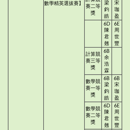
梁
宋
數學精英選拔賽】
賽二等
鈞
珈
獎
皓
盈
6D
6E
陳
周
君
世
翹
豐
6B
計算競
余
賽三等
浩
獎
霖
6B
6B
數學競
梁
宋
賽一等
鈞
珈
獎
皓
盈
6D
6E
數學競
陳
周
賽二等
君
世
獎
翹
豐