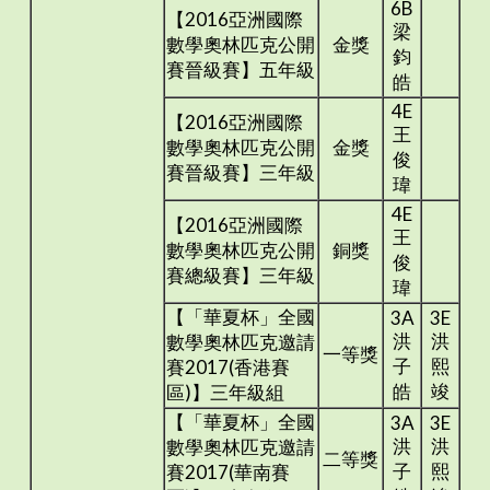
6B
【2016亞洲國際
梁
數學奧林匹克公開
金獎
鈞
賽晉級賽】五年級
皓
4E
【2016亞洲國際
王
數學奧林匹克公開
金獎
俊
賽晉級賽】三年級
瑋
4E
【2016亞洲國際
王
數學奧林匹克公開
銅獎
俊
賽總級賽】三年級
瑋
【「華夏杯」全國
3A
3E
洪
洪
數學奧林匹克邀請
一等獎
子
熙
賽2017(香港賽
皓
竣
區)】三年級組
【「華夏杯」全國
3A
3E
洪
洪
數學奧林匹克邀請
二等獎
子
熙
賽2017(華南賽