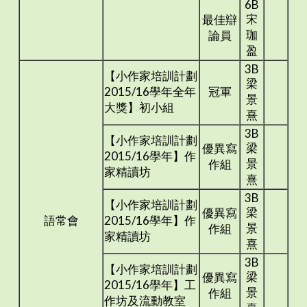
6B
宋
最佳辯
珈
論員
盈
3B
【小作家培訓計劃
梁
2015/16學年全年
冠軍
景
大獎】初小組
熹
3B
【小作家培訓計劃
梁
優異寫
2015/16學年】作
景
作組
家精讀坊
熹
3B
【小作家培訓計劃
梁
優異寫
語常會
2015/16學年】作
景
作組
家精讀坊
熹
3B
【小作家培訓計劃
梁
優異寫
2015/16學年】工
景
作組
作坊及流動教室