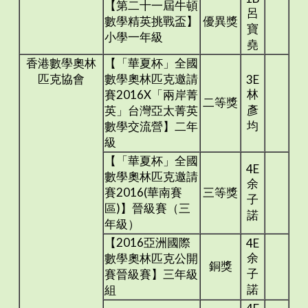
【第二十一屆牛頓
呂
數學精英挑戰盃】
優異獎
寶
小學一年級
堯
香港數學奧林
【「華夏杯」全國
匹克協會
數學奧林匹克邀請
3E
林
賽2016X「兩岸菁
二等獎
彥
英」台灣亞太菁英
均
數學交流營】二年
級
【「華夏杯」全國
4E
數學奧林匹克邀請
余
賽2016(華南賽
三等獎
子
區)】晉級賽（三
諾
年級）
【2016亞洲國際
4E
余
數學奧林匹克公開
銅獎
子
賽晉級賽】三年級
諾
組