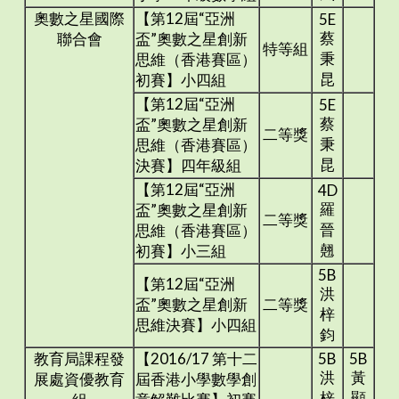
奧數之星國際
【第12屆“亞洲
5E
蔡
聯合會
盃”奧數之星創新
特等組
秉
思維（香港賽區）
昆
初賽】小四組
【第12屆“亞洲
5E
蔡
盃”奧數之星創新
二等獎
秉
思維（香港賽區）
昆
決賽】四年級組
【第12屆“亞洲
4D
羅
盃”奧數之星創新
二等獎
晉
思維（香港賽區）
翹
初賽】小三組
5B
【第12屆“亞洲
洪
盃”奧數之星創新
二等獎
梓
思維決賽】小四組
鈞
教育局課程發
【2016/17 第十二
5B
5B
洪
黃
展處資優教育
屆香港小學數學創
梓
顯