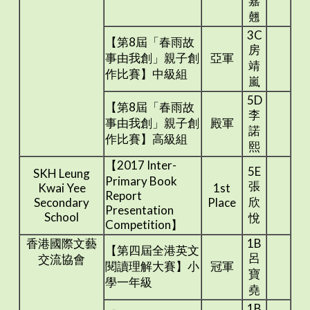
嘉
翹
3C
【第8屆「春雨故
房
事由我創」親子創
亞軍
靖
作比賽】中級組
嵐
5D
【第8屆「春雨故
李
事由我創」親子創
殿軍
諾
作比賽】高級組
熙
【2017 Inter-
5E
SKH Leung
Primary Book
張
Kwai Yee
1st
Report
欣
Secondary
Place
Presentation
School
悅
Competition】
香港國際文藝
1B
【第四屆全港英文
呂
交流協會
閱讀理解大賽】小
冠軍
寶
學一年級
堯
1B