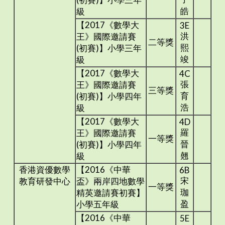
皓
級
【2017《數學大
3E
洪
王》國際邀請賽
二等獎
熙
(初賽)】小學三年
竣
級
【2017《數學大
4C
張
王》國際邀請賽
三等獎
育
(初賽)】小學四年
浩
級
【2017《數學大
4D
羅
王》國際邀請賽
一等獎
晉
(初賽)】小學四年
翹
級
香港資優數學
【2016《中華
6B
宋
教育研發中心
盃》兩岸四地數學
一等獎
珈
精英邀請賽初賽】
盈
小學五年級
【2016《中華
5E