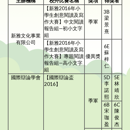
主辦機構
校外比賽名稱
獎項
得獎者
【新雅2016年小
3B
學生創意閱讀及寫
梁
作大賽】中文閱讀
季軍
景
報告組—初小文字
熹
組
新雅文化事業
有限公司
【新雅2016年小
6E
學生創意閱讀及寫
蘇
作大賽】專題閱讀
優異獎
梓
報告組—高小文字
仁
組
國際辯論學會
【國際辯論盃
5D
5E
李
林
2016】
諾
靖
熙
欣
季軍
6B
6C
宋
陳
珈
俊
盈
杰