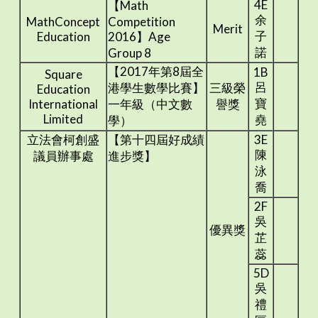
4E
【Math
余
MathConcept
Competition
Merit
子
Education
2016】Age
諾
Group 8
【2017年第8屆全
1B
Square
呂
港學生數學比賽】
三級榮
Education
寶
International
一年級（中文數
譽獎
Limited
堯
學）
立法會柯創盛
【第十四屆好成績
3E
陳
議員辦事處
進步獎】
泳
喬
2F
吳
優異獎
芷
蕊
5D
吳
禮