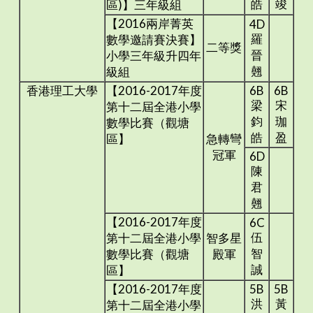
皓
竣
區)】三年級組
【2016兩岸菁英
4D
羅
數學邀請賽決賽】
二等獎
晉
小學三年級升四年
翹
級組
香港理工大學
【2016-2017年度
6B
6B
梁
宋
第十二屆全港小學
鈞
珈
數學比賽（觀塘
皓
盈
區】
急轉彎
冠軍
6D
陳
君
翹
【2016-2017年度
6C
伍
第十二屆全港小學
智多星
智
數學比賽（觀塘
殿軍
誠
區】
【2016-2017年度
5B
5B
洪
黃
第十二屆全港小學