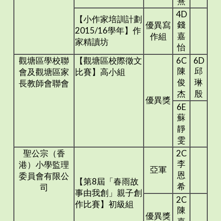
熹
4D
【小作家培訓計劃
錢
優異寫
2015/16學年】作
嘉
作組
家精讀坊
怡
觀塘區學校聯
【觀塘區校際徵文
6C
6D
陳
邱
會及觀塘區家
比賽】高小組
俊
琳
長教師會聯會
杰
殷
優異獎
6E
蘇
靜
雯
聖公宗（香
2C
李
港）小學監理
亞軍
恩
委員會有限公
【第8屆「春雨故
希
司
事由我創」親子創
2C
作比賽】初級組
陳
優異獎