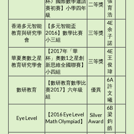
張
杯》國際數學邀請
二等獎
育
賽初賽】小學四年
浩
級
4E
香港多元智能
【多元智能盃
余
教育與研究學
2016】數學比賽
三等獎
子
會
小三組
諾
【2017年「華
4E
王
華夏奧數之星
杯」奧數1之星創
三等獎
俊
教育研究學會
新思維全國聯賽】
瑋
小四組
6A
【數研教育數學比
許
數研教育
賽2017】六年級
優異
文
組
曦
6B
梁
【2016 Eye Level
Silver
Eye Level
鈞
Math Olympiad】
Award
皓