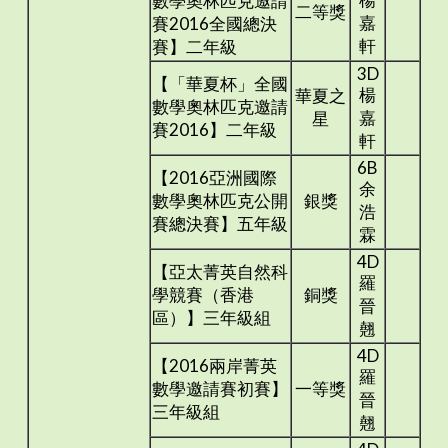
數學奧林匹克邀請
二等獎
嘉
賽2016全國總決
軒
賽】二年級
3D
【「華夏杯」全國
楊
華夏之
數學奧林匹克邀請
嘉
星
賽2016】二年級
軒
6B
【2016亞洲國際
余
數學奧林匹克公開
銀獎
浩
賽總決賽】五年級
霖
4D
【亞太菁英自然科
羅
學競賽（香港
銅獎
晉
區）】三年級組
翹
4D
【2016兩岸菁英
羅
數學邀請賽初賽】
一等獎
晉
三年級組
翹