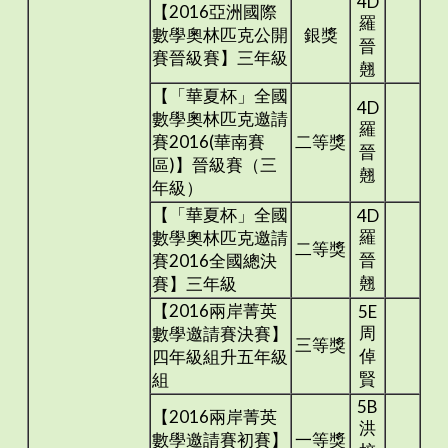
4D
【2016亞洲國際
羅
數學奧林匹克公開
銀獎
晉
賽晉級賽】三年級
翹
【「華夏杯」全國
4D
數學奧林匹克邀請
羅
賽2016(華南賽
二等獎
晉
區)】晉級賽（三
翹
年級）
【「華夏杯」全國
4D
羅
數學奧林匹克邀請
二等獎
晉
賽2016全國總決
翹
賽】三年級
【2016兩岸菁英
5E
周
數學邀請賽決賽】
三等獎
倬
四年級組升五年級
賢
組
5B
【2016兩岸菁英
洪
數學邀請賽初賽】
一等獎