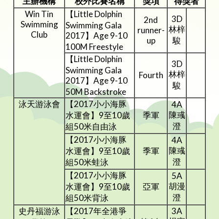
主辦機構
校外比賽名稱
獎項
得獎者
Win Tin
【Little Dolphin
3D
2nd
Swimming
Swimming Gala
林梓
runner-
Club
2017】Age 9-10
up
駿
100M Freestyle
【Little Dolphin
3D
Swimming Gala
林梓
Fourth
2017】Age 9-10
駿
50M Backstroke
泳天游泳會
【2017小小海豚
4A
陳彧
水運會】9至10歲
季軍
澄
組50米自由泳
【2017小小海豚
4A
陳彧
水運會】9至10歲
季軍
澄
組50米蛙泳
【2017小小海豚
5A
胡漫
水運會】9至10歲
亞軍
澄
組50米背泳
史丹福游泳
【2017年全港爭
3A