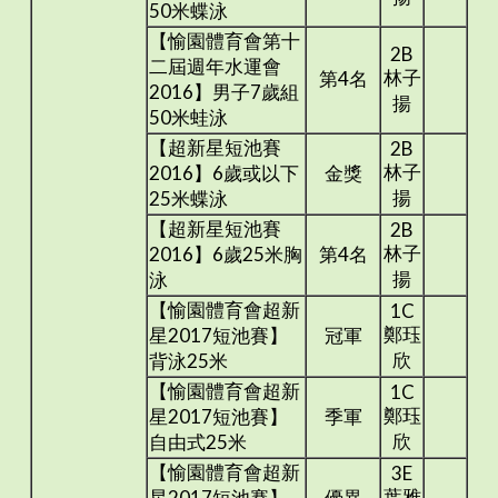
50米蝶泳
【愉園體育會第十
2B
二屆週年水運會
林子
第4名
2016】男子7歲組
揚
50米蛙泳
【超新星短池賽
2B
林子
2016】6歲或以下
金獎
揚
25米蝶泳
【超新星短池賽
2B
林子
2016】6歲25米胸
第4名
揚
泳
【愉園體育會超新
1C
鄭珏
星2017短池賽】
冠軍
欣
背泳25米
【愉園體育會超新
1C
鄭珏
星2017短池賽】
季軍
欣
自由式25米
【愉園體育會超新
3E
葉雅
星2017短池賽】
優異