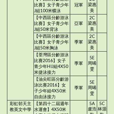
梁惠
比賽】女子青少年
冠軍
美
J組100米蝶泳
【中西區分齡游泳
2C
梁惠
比賽】女子青少年
亞軍
美
J組50米背泳
【中西區分齡游泳
2C
梁惠
比賽】女子青少年
季軍
美
J組50米胸泳
【荃灣區分齡游泳
5E
比賽2016】女子
周晞
季軍
青少年HIJ組4X50
雯
米捷泳接力
【油尖旺區分齡游
5E
泳比賽2016】女
周晞
季軍
子少年組4X50米
雯
自由泳接力
彩虹邨天主
【第四十二屆週年
5A
5C
盧浩
林灝
教英文中學
水運會】4X50米