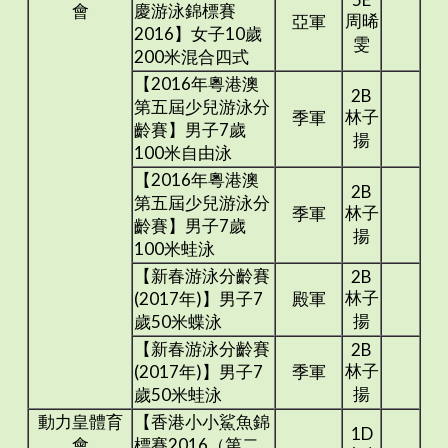
會
慶游泳錦標賽
周晞
亞軍
2016】女子10歲
雯
200米混合四式
【2016年粵港澳
2B
第五屆少兒游泳分
林子
季軍
齡賽】男子7歲
揚
100米自由泳
【2016年粵港澳
2B
第五屆少兒游泳分
林子
季軍
齡賽】男子7歲
揚
100米蛙泳
【新春游泳分齡賽
2B
林子
(2017年)】男子7
殿軍
揚
歲50米蝶泳
【新春游泳分齡賽
2B
林子
(2017年)】男子7
季軍
揚
歲50米蛙泳
動力皇體育
【香港小小鯊魚錦
1D
會
標賽2016（第二