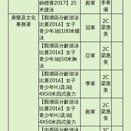
李希
錦標賽2017】25
殿軍
儀
米捷泳
康樂及文化
【觀塘區分齡游泳
2C
事務署
比賽2016】女子
梁惠
冠軍
青少年J組100米蝶
美
泳
【觀塘區分齡游泳
2C
比賽2016】女子
梁惠
亞軍
青少年J組50米胸
美
泳
【觀塘區分齡游泳
2C
比賽2016】女子
梁惠
季軍
青少年H,I及J組
美
4X50米四式接力
【觀塘區分齡游泳
2C
比賽2016】女子
梁惠
殿軍
青少年H,I及J組
美
4X50米四式接力
【中西區分齡游泳
2C