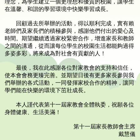
理念，為學生建立一個更理想和優質的校園，讓學生
在溫馨、和諧的學習環境中快樂學習成長。
回顧過去所舉辦的活動，得以順利完成，實有賴
老師們及家長們的積極參與，感謝他們付出的愛心及
時間。期望繼續透過家校緊密合作，增進家長和教師
之間的溝通，從而讓每位學生的校園生活都能夠過得
多姿多彩，將來成為對社會有貢獻的人！
最後，我在此感謝各位對家教會的支持和信任，
使本會會務更臻完善。並期望日後有更多家長參與我
們舉辦的各式活動，一同發揮家校合作的精神，讓同
學們能在快樂的環境下茁壯成長。
本人謹代表第十一屆家教會全體執委，祝願各位
⾝體健康、生活美滿！
第十一屆家長教師會主席
戴慧儀