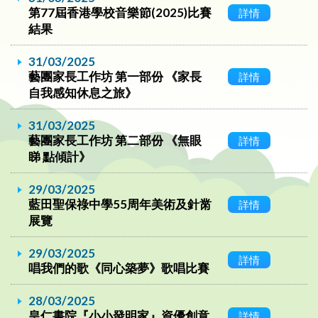
第77屆香港學校音樂節(2025)比賽
詳情
結果
31/03/2025
藝團家長工作坊 第一部份 《家長
詳情
自我感知休息之旅》
31/03/2025
藝團家長工作坊 第二部份 《無眼
詳情
睇 點傾計》
29/03/2025
藍田聖保祿中學55周年美術及針黹
詳情
展覽
29/03/2025
詳情
唱我們的歌《同心築夢》歌唱比賽
28/03/2025
皇仁書院『小小發明家』資優創意
詳情