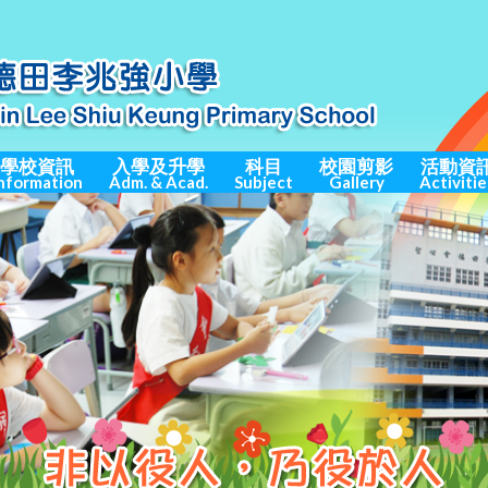
學校資訊
入學及升學
科目
校園剪影
活動資
nformation
Adm. & Acad.
Subject
Gallery
Activitie