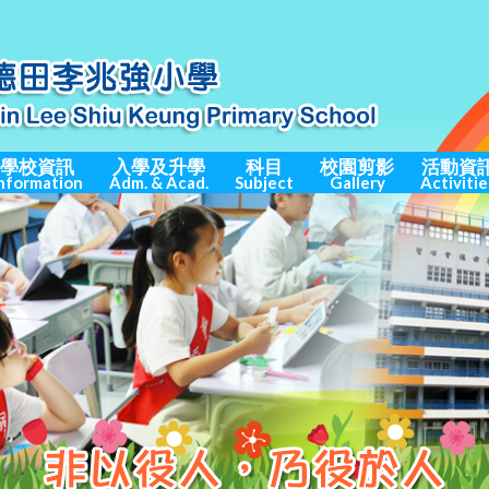
學校資訊
入學及升學
科目
校園剪影
活動資
nformation
Adm. & Acad.
Subject
Gallery
Activitie