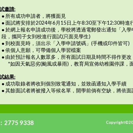
試邀請
:
●
所有成功申請者，將獲面見
●
面試將安排於2024年6月15日上午8:30至下午12:30時進
●
於網上報名申請成功後，學校將透過電郵發出通知「入學
段，攜同子女到校進行面試(只面見學生)
●
到校面見時，須出示「入學申請號碼」(手機或印件皆可)
●
依個人意願，可帶備個人學習檔案
●
由於預計報名人數眾多，所有面試日期及時間不得作更改
*如因天氣惡劣(颱風或暴雨)，教育局宣佈幼稚園停課，
試結果
:
●
成功取錄者將收到個別致電通知，並致函通知入學手續
●
其餘面試者將被撥入等候名單，開學前倘有空缺，將依面
2775 9338
Copyright©2