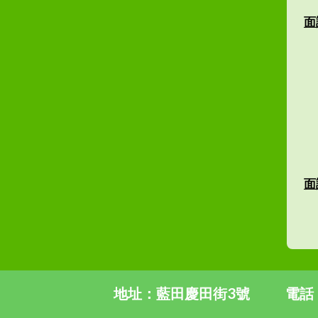
面
面
地址：藍田慶田街3號
電話：