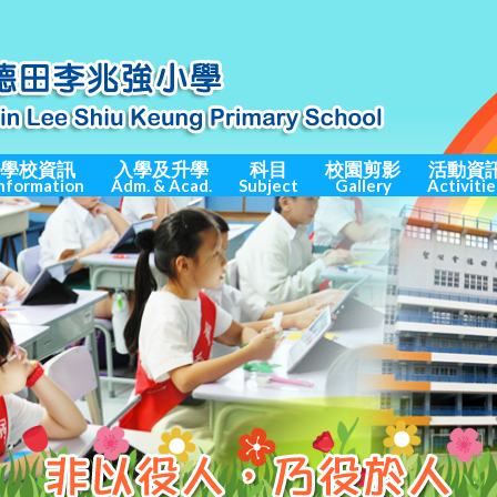
學校資訊
入學及升學
科目
校園剪影
活動資
nformation
Adm. & Acad.
Subject
Gallery
Activitie