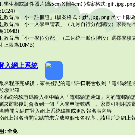
1.
學生相或証件照片(高5cm X 闊4cm) (檔案格式: gif , jpg , p
x1024)
2.
教育局「小一註冊證」(檔案格式：gif , jpg , png 尺寸上限為
3.
教育局「小一入學申請表」（九月自行分配階段）家長副本(檔案格式：
為10MB)
4.
教育局「小一學位分配」（二月統一派位階段）選擇學校表格副本(檔案
寸上限為10MB)
登入網上系統
報名程序完成後，家長登記的電郵戶口將會收到「電郵驗證
垃圾郵箱
於系統的驗證碼輸入框中輸入「電郵驗證通知」內的電郵驗
確認電郵後則會收到一個「入學申請號碼」。家長可利用該
名時間完結前登入網上系統編輯或更改報名表內容
於網上報名時間完結前未完成整個報名程序，該用戶之網上
用
: 全免