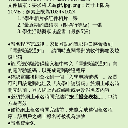
文件檔案：要求格式為gif, jpg, png；尺寸上限為
10MB；像素上限為1024×1024
1. *學生相片或証件相片一張
2. *最近期的成績表（附操行等級）一張
3. 學生活動奬狀或證書（最多5張）
●報名程序完成後，家長登記的電郵戶口將會收到
「電郵驗證通知」，請同時查閱電郵的收件郵箱及垃
圾郵箱
●於系統的驗證碼輸入框中輸入「電郵驗證通知」內
的電郵驗證碼，以完成電郵驗證程序
●確認電郵後則會收到一個「入學申請號碼」。家長
可利用該電郵地址及「入學申請號碼」於網上報名時
間完結前，登入網上系統編輯或更改報名表內容
●必須於網上報名時間完結前
按「提交表格」
，申請
方為有效
●如於網上報名時間完結前，未能完成整個報名程
序，該用戶之網上報名將被視為無效
●報名費全免