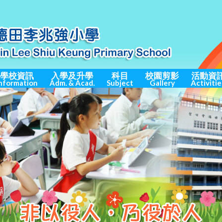
學校資訊
入學及升學
科目
校園剪影
活動資
nformation
Adm. & Acad.
Subject
Gallery
Activitie