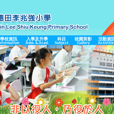
學校資訊
入學及升學
科目
校園剪影
活動資
nformation
Adm. & Acad.
Subject
Gallery
Activitie