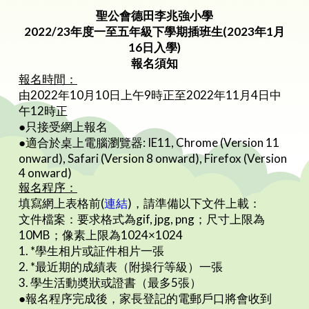
聖公會德田李兆強小學
2022/23
年度一至五年級下學期插班生(2023
年
1
月
16
日入學
)
報名須知
報名時間：
由2022年10月10日上午9時正至2022年11月4日中
午12時正
●只接受網上報名
●適合於桌上電腦瀏覽器: IE11, Chrome (Version 11
onward), Safari (Version 8 onward), Firefox (Version
4 onward)
報名程序：
填寫網上表格前(
連結
)，請準備以下文件上載：
文件檔案：要求格式為gif, jpg, png；尺寸上限為
10MB；像素上限為1024×1024
1. *學生相片或証件相片一張
2. *最近期的成績表（附操行等級）一張
3. 學生活動奬狀或證書（最多5張）
●報名程序完成後，家長登記的電郵戶口將會收到