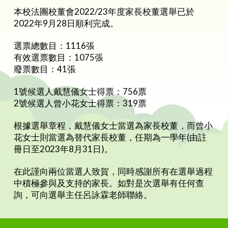
本校法團校董會2022/23年度家長校董選舉已於
2022年9月28日順利完成。
選票總數目：1116張
有效選票數目：1075張
廢票數目：41張
1號候選人戴慧儀女士得票：756票
2號候選人曾小花女士得票：319票
根據選舉章程，戴慧儀女士當選為家長校董，而曾小
花女士則當選為替代家長校董，任期為一學年(由註
冊日至2023年8月31日)。
在此謹向兩位當選人致賀，同時感謝所有在選舉過程
中積極參與及支持的家長。如對是次選舉有任何查
詢，可向選舉主任呂詠霖老師聯絡。