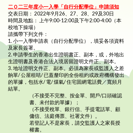
二Ｏ二三年度小一入學「自行分配學位」申請須知
交表日期： 2022年9月26、27、28、29及30日
時間及地點： 上午9:00-12:00及下午2:00-4:00（本
校地下操場）
請攜帶下列文件：
1. 小一入學申請表（自行分配學位），填妥各項資料
及家長簽署。
2. 申請學生的香港出生證明書正、副本，或，外地出
生證明書及香港合法入境居留證明文件正、副本。
3. 地址證明文件正、副本。必須為家長或監護人之差
餉單/ 公屋租咭/ 已蓋釐印的全份租約或政府機構發出
的單據，包括水/ 電/ 煤氣/ 住宅固網電話費／寬頻月
結單。
（不接受不完整、按金單、開戶/口頭確認
書、未付款的單據）；
（不接受稅單、銀行信、手提電話單、顧
傭信、法庭傳票、社署文件）。
若登記人不是家長，請交監護人之家長授
權書。