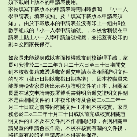
須下載網上版本的申請表使用。
家長填寫下載版本的申請表時需同時參閱「『小一入
學申請表』填表須知」及「填寫下載版本申請表須
知」。由於下載版本的申請表並沒有印上一組由8位
數字組成的「小一入學申請編號」，本校會稍後在申
請表上貼上小一入學申請編號標籤，並把蓋有校印的
副本交回家長保存。
如家長未能親身或以書面授權親友到校辦理手續，家
長可安排於二○二二年九月二十六日至三十日期間交
到本校收集箱或透過郵寄遞交申請表及相關證明文件
的副本（截止日期以郵戳日期為準）。因本校職員未
能即時檢查家長所出示各項證明文件的正本，相關家
長需在遞交申請時簽署聲明書聲明所遞交證明文件副
本是由相關文件的正本複印所得及會於二○二二年十
月三十日或之前帶同有關文件正本到本校核實。家長
務必於二○二二年十月三十日或以前完成核實相關證
明文件的正本及在文件副本作相關紀錄，否則相關申
請兒童的申請會被作廢。本校在核實有關的文件後，
將把蓋有校印的申請表副本供家長保存。