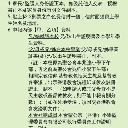
4. 家長/ 監護人身份證正本。如委託他人交表，授權
書正本及家長身份證明文件副本。
5. 貼上$2.2郵票之白色長信封一個，信封面須寫上學
生姓名及地址。
6. 申報丙部【甲、乙項】資料
兄/姊就讀本校
兄/姊出生證明書及本學年學
生資料。
父/母或兄/姊在本校畢業
父/母或兄/姊畢業
証書(及)兄/姊出生證明書正、副本。
（註：本校原為聖公會李兆強小學下午
部，再之前為聖公會兆強小學下午部）
相同宗教信仰
基督教包括天主教及基督教
各宗派，出示香港教會洗禮紙或教友註冊
證正、副本。（如申請人或其父母皆不是
天主教或基督教教友，則不能申報有關分
數）；（如在外地受浸，須附交香港教會
會友證明文件）。
本會社團成員
本會聖公宗（香港）小學監
理委員會有限公司執行委員會工作證明