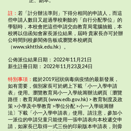
正、副本。
註：
若「計分辦法準則」下得分相同的申請人，而這
些申請人數目又超過學校剩餘的「自行分配學位」的
學額時，本校會把這些申請交由教育局電腦抽籤，本
校將以信函知會家長派位結果，屆時 貴家長亦可於辦
公時間到校參閱佈告板或瀏覽本校網頁
（www.skhttlsk.edu.hk）。
公佈派位結果日期： 2022年11月21日
新生註冊日期： 2022年11月23及24日
特別事項：
鑑於2019冠狀病毒病疫情的最新發展，
如有需要，個別家長可於網上下載「小一入學申請
表」使用。瀏覽教育局小一入學統籌辦法網頁〔瀏覽
路徑：教育局網頁 (www.edb.gov.hk) > 教育制度及政
策 >小學及中學教育 >學位分配 >小一入學統籌辦
法〕下載「小一入學申請表」使用。請注意，參加小
一派位的申請兒童只能使用一張申請表向本校遞交申
請，如家長已取得一式三份的印刷版本申請表，則毋