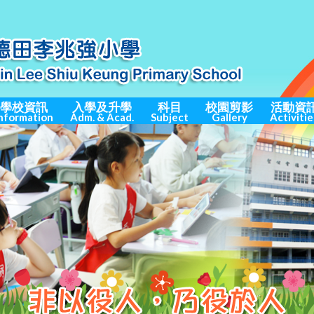
學校資訊
入學及升學
科目
校園剪影
活動資
nformation
Adm. & Acad.
Subject
Gallery
Activitie