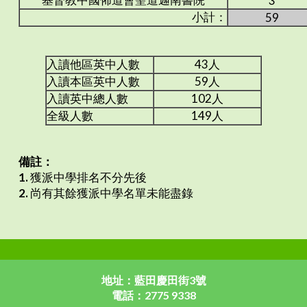
3
小計：
59
入讀他區英中人數
43人
入讀本區英中人數
59人
入讀英中總人數
102人
全級人數
149人
備註：
1.
獲派中學排名不分先後
2.
尚有其餘獲派中學名單未能盡錄
地址：藍田慶田街3號
電話：2775 9338