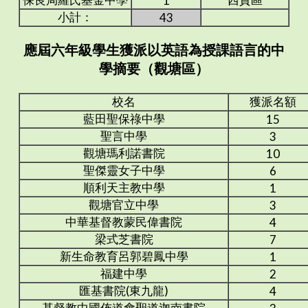
1
小計：
43
應屆六年級學生獲派以英語為授課語言的中
學摘要（觀塘區）
校名
獲派名額
藍田聖保祿中學
15
聖言中學
3
觀塘瑪利諾書院
10
聖傑靈女子中學
6
順利天主教中學
1
觀塘官立中學
3
中華基督教蒙民偉書院
4
梁式芝書院
7
新生命教育呂郭碧鳳中學
1
福建中學
2
匯基書院(東九龍)
4
基督教中國佈道會聖道迦南書院