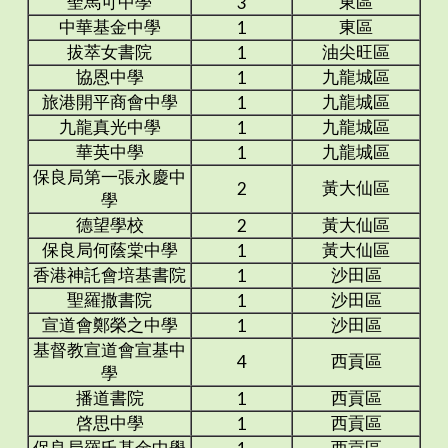
聖馬可中學
東區
3
中華基金中學
東區
1
拔萃女書院
油尖旺區
1
協恩中學
九龍城區
1
旅港開平商會中學
九龍城區
1
九龍真光中學
九龍城區
1
華英中學
九龍城區
1
保良局第一張永慶中
黃大仙區
2
學
德望學校
黃大仙區
2
保良局何蔭棠中學
黃大仙區
1
香港神託會培基書院
沙田區
1
聖羅撒書院
沙田區
1
宣道會鄭榮之中學
沙田區
1
基督教宣道會宣基中
西貢區
4
學
播道書院
西貢區
1
啓思中學
西貢區
1
保良局羅氏基金中學
西貢區