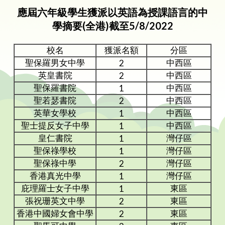
應屆六年級學生獲派以英語為授課語言的中
學摘要(全港)截至5/8/2022
校名
獲派名額
分區
聖保羅男女中學
中西區
2
英皇書院
中西區
2
聖保羅書院
中西區
1
聖若瑟書院
中西區
2
英華女學校
中西區
1
聖士提反女子中學
中西區
1
皇仁書院
灣仔區
1
聖保祿學校
灣仔區
1
聖保祿中學
灣仔區
2
香港真光中學
灣仔區
1
庇理羅士女子中學
東區
1
張祝珊英文中學
東區
2
香港中國婦女會中學
東區
2