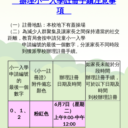
辦理小一入學註冊手續注意事
項
（一）註冊地點：本校地下有蓋操場
（二）為減少人群聚集及讓家長之間保持適當的社交
距離，教育局會按申請兒童小一入學
申請編號的最後一個數字，分派家長不同時段
到獲派學校辦理註冊手續。
如家長未能於分
小一入學
《小一註
段時間
申請編號
冊證》
辦理註冊
辦理註冊手續，
的
附件備忘
日期及時間
可於以下日期及
最後一個
顏色
時間
數字
到校辦理註冊
6
月7日
（星期
０、１、
二）
粉紅色
２
上午9:00-中午
12:00