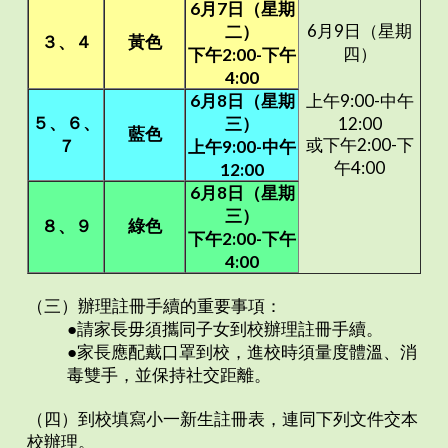
6
月7日
（星期
6月9日（星期
二）
３、４
黃色
四）
下午2:00-下午
4:00
6
月8日
（星期
上午9:00-中午
５、６、
三）
12:00
藍色
或下午2:00-下
７
上午9:00-中午
午4:00
12:00
6
月8日
（星期
三）
８、９
綠色
下午2:00-下午
4:00
（三）辦理註冊手續的重要事項：
●請家長毋須攜同子女到校辦理註冊手續。
●家長應配戴口罩到校，進校時須量度體溫、消
毒雙手，並保持社交距離。
（四）到校填寫小一新生註冊表，連同下列文件交本
校辦理。