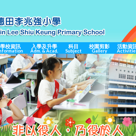
學校資訊
入學及升學
科目
校園剪影
活動資
nformation
Adm. & Acad.
Subject
Gallery
Activitie