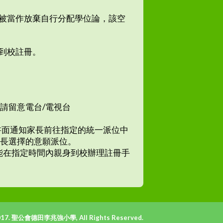
會被當作放棄自行分配學位論，該空
到校註冊。
請留意電台/電視台
以書面通知家長前往指定的統一派位中
家長選擇的意願派位。
未能在指定時間內親身到校辦理註冊手
017. 聖公會德田李兆強小學, All Rights Reserved.