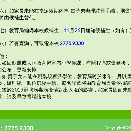
六）如家長未能在指定限期內為 貴子弟辦理註冊手續，則
將由候補生替代。
七）教育局編備本校候補生，
11
月
26
日通知候補生（如有）
八）若有查詢，可致電本校
2775 9338
他：
1. 如因颱風或大雨教育局宣布小學停課，有關程序或會延後，
的公布，更新安排。
2. 如 貴子女未能在現階段獲派學位，教育局將於來年一月
心，辦理統一派位選校手續。每名兒童將由教育局盡量依據
3. 鑑於2019冠狀病毒病疫情對出入境的影響，如家長因而
續，請及早致電聯絡本校。
2775 9338
Copyright©2