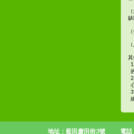
（
缺
（
（
其
地址：藍田慶田街3號
電話：