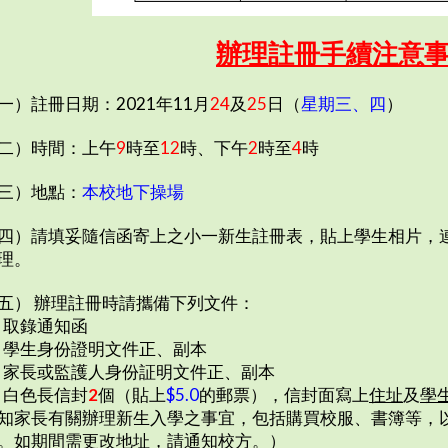
辦理註冊手續注意
一）註冊日期：2021年11月
24
及
25
日（
星期三、四
）
二）時間：上午
9
時至
12
時、下午
2
時至
4
時
三）地點：
本校地下操場
四）請填妥隨信函寄上之小一新生註冊表，貼上學生相片，
理。
五） 辦理註冊時請攜備下列文件：
. 取錄通知函
. 學生身份證明文件正、副本
. 家長或監護人身份証明文件正、副本
. 白色長信封
2
個（貼上
$5.0
的郵票），信封面寫上
住址
及
學
知家長有關辦理新生入學之事宜，包括購買校服、書簿等，
。如期間需更改地址，請通知校方。）