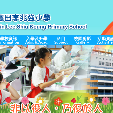
學校資訊
入學及升學
科目
校園剪影
活動資
nformation
Adm. & Acad.
Subject
Gallery
Activitie