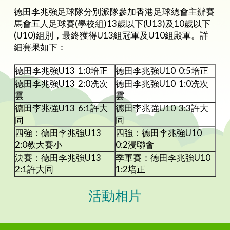
德田李兆強足球隊分別派隊參加香港足球總會主辦賽
馬會五人足球賽(學校組)13歲以下(U13)及10歲以下
(U10)組別，最終獲得U13組冠軍及U10組殿軍。詳
細賽果如下：
德田李兆強U13 1:0培正
德田李兆強U10 0:5培正
德田李兆強U13 2:0冼次
德田李兆強U10 1:0冼次
雲
雲
德田李兆強U13 6:1許大
德田李兆強U10 3:3許大
同
同
四強：德田李兆強U13
四強：德田李兆強U10
2:0教大賽小
0:2浸聯會
決賽：德田李兆強U13
季軍賽：德田李兆強U10
2:1許大同
1:2培正
活動相片