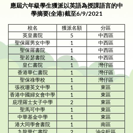
應屆六年級學生獲派以英語為授課語言的中
學摘要(全港)截至6/9/2021
校名
獲派名額
分區
英皇書院
中西區
5
聖保羅男女中學
中西區
1
聖保羅書院
中西區
1
聖若瑟書院
中西區
1
皇仁書院
灣仔區
1
香港華仁書院
灣仔區
1
聖保祿學校
灣仔區
1
張祝珊英文中學
東區
1
香港中國婦女會中學
東區
1
庇理羅士女子中學
東區
2
聖馬可中學
東區
1
中華基金中學
東區
1
港大同學會書院
南區
1
九龍華仁書院
油尖旺區
2