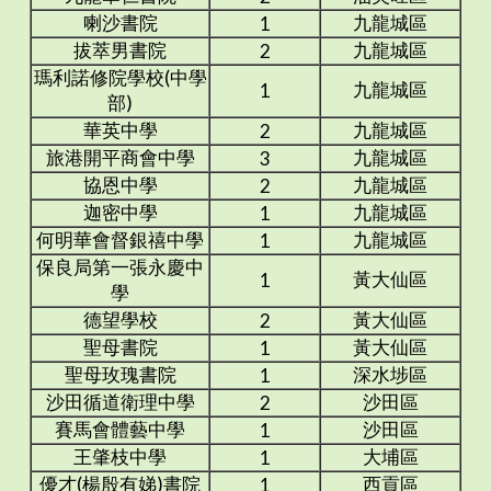
喇沙書院
九龍城區
1
拔萃男書院
九龍城區
2
瑪利諾修院學校(中學
九龍城區
1
部)
華英中學
九龍城區
2
旅港開平商會中學
九龍城區
3
協恩中學
九龍城區
2
迦密中學
九龍城區
1
何明華會督銀禧中學
九龍城區
1
保良局第一張永慶中
黃大仙區
1
學
德望學校
黃大仙區
2
聖母書院
黃大仙區
1
聖母玫瑰書院
深水埗區
1
沙田循道衛理中學
沙田區
2
賽馬會體藝中學
沙田區
1
王肇枝中學
大埔區
1
優才(楊殷有娣)書院
西貢區
1