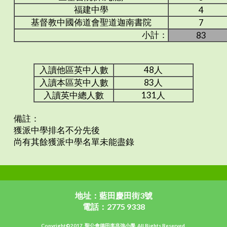
福建中學
4
基督教中國佈道會聖道迦南書院
7
小計：
83
入讀他區英中人數
48人
入讀本區英中人數
83人
入讀英中總人數
131人
備註：
獲派中學排名不分先後
尚有其餘獲派中學名單未能盡錄
地址：藍田慶田街3號
電話：2775 9338
Copyright©2017. 聖公會德田李兆強小學, All Rights Reserved.