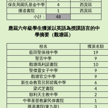
保良局羅氏基金中學
西貢區
4
播道書院
西貢區
1
小計：
48
應屆六年級學生獲派以英語為授課語言的中
學摘要（觀塘區）
校名
獲派名額
藍田聖保祿中學
19
聖言中學
9
觀塘瑪利諾書院
10
聖傑靈女子中學
9
觀塘官立中學
9
新生命教育呂郭碧鳳中學
6
梁式芝書院
4
順利天主教中學
2
中華基督教蒙民偉書院
1
匯基書院(東九龍)
3