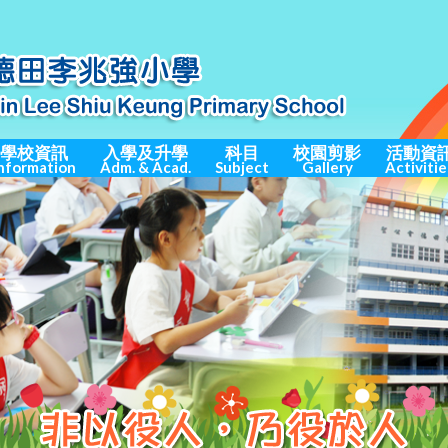
學校資訊
入學及升學
科目
校園剪影
活動資
nformation
Adm. & Acad.
Subject
Gallery
Activitie