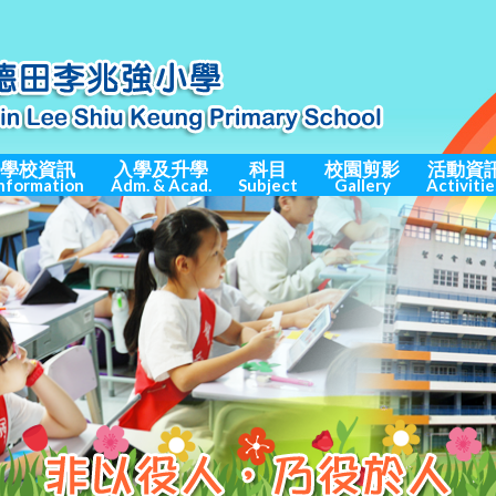
學校資訊
入學及升學
科目
校園剪影
活動資
nformation
Adm. & Acad.
Subject
Gallery
Activitie