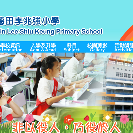
學校資訊
入學及升學
科目
校園剪影
活動資
nformation
Adm. & Acad.
Subject
Gallery
Activitie