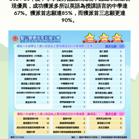
現優異，成功獲派多所以英語為授課語言的中學達
67%。獲派首志願達85%，而獲派首三志願更達
90%。