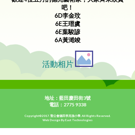
吧！
6D李金玟
6E王瑨虞
6E葉駿諺
6A黃澔竣
活動相片
地址：藍田慶田街3號
電話：2775 9338
Copyright©2017. 聖公會德田李兆強小學, All Rights Reserved.
Web Design By East Technologies