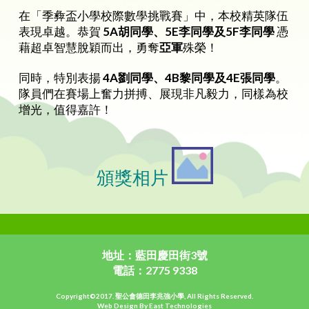
在「季彜盃小學校際數學挑戰賽」中，本校精英隊伍
表現卓越。恭賀
5A
胡同學、
5E
李同學及
5F
李同學
憑
藉超卓智慧脫穎而出，勇奪
亞軍
殊榮！
同時，特別表揚
4A
劉同學、
4B
黎同學及
4E
張同學
。
隊員們在賽場上奮力拼搏、展現非凡毅力，同樣為校
增光，值得嘉許！
頒獎相片
地址：藍田慶田街3號
電話：2775 9338
Copyright©2017. 聖公會德田李兆強小學, All Rights Reserved.
Web Design By East Technologies