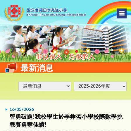
最新消息
16/05/2026
智勇破題!我校學生於季彜盃小學校際數學挑
戰賽勇奪佳績!