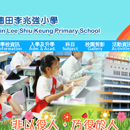
學校資訊
入學及升學
科目
校園剪影
活動資
nformation
Adm. & Acad.
Subject
Gallery
Activitie