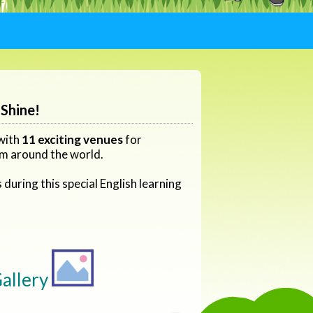
 Shine!
 with
11 exciting venues
for
om around the world.
during this special English learning
allery