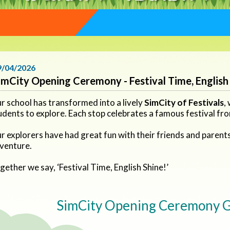
9/04/2026
imCity Opening Ceremony - Festival Time, English
r school has transformed into a lively
SimCity of Festivals
,
udents to explore. Each stop celebrates a famous festival fr
r explorers have had great fun with their friends and parents 
venture.
gether we say, ‘Festival Time, English Shine!’
SimCity Opening Ceremony G