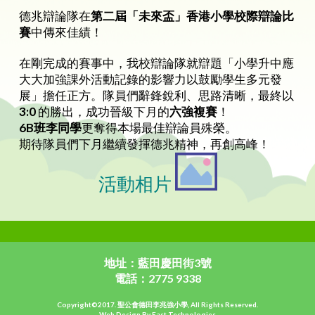
德兆辯論隊在
第二屆「未來盃」香港小學校際辯論比
賽
中傳來佳績！
在剛完成的賽事中，我校辯論隊就辯題「小學升中應
大大加強課外活動記錄的影響力以鼓勵學生多元發
展」擔任正方。隊員們辭鋒銳利、思路清晰，最終以
3:0
的勝出，成功晉級下月的
六強複賽
！
6B
班李同學
更奪得本場最佳辯論員殊榮。
期待隊員們下月繼續發揮德兆精神，再創高峰！
活動相片
地址：藍田慶田街3號
電話：2775 9338
Copyright©2017. 聖公會德田李兆強小學, All Rights Reserved.
Web Design By East Technologies