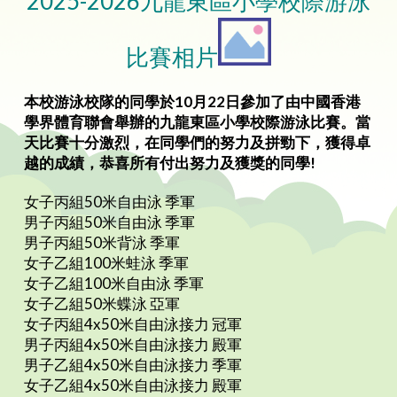
2025-2026九龍東區小學校際游泳
比賽相片
本校游泳校隊的同學於10月22日參加了由中國香港
學界體育聯會舉辦的九龍東區小學校際游泳比賽。當
天比賽十分激烈，在同學們的努力及拼勁下，獲得卓
越的成績，恭喜所有付出努力及獲獎的同學!
女子丙組50米自由泳 季軍
男子丙組50米自由泳 季軍
男子丙組50米背泳 季軍
女子乙組100米蛙泳 季軍
女子乙組100米自由泳 季軍
女子乙組50米蝶泳 亞軍
女子丙組4x50米自由泳接力 冠軍
男子丙組4x50米自由泳接力 殿軍
男子乙組4x50米自由泳接力 季軍
女子乙組4x50米自由泳接力 殿軍