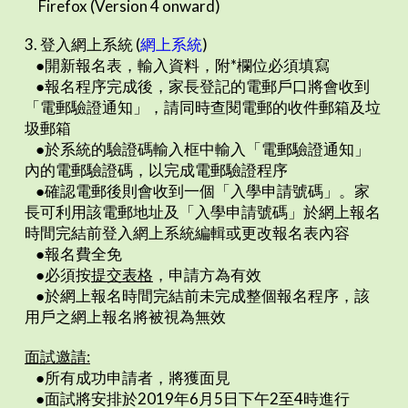
Firefox (Version 4 onward)
3. 登入網上系統 (
網上系統
)
●開新報名表，輸入資料，附*欄位必須填寫
●報名程序完成後，家長登記的電郵戶口將會收到
「電郵驗證通知」，請同時查閱電郵的收件郵箱及垃
圾郵箱
●於系統的驗證碼輸入框中輸入「電郵驗證通知」
內的電郵驗證碼，以完成電郵驗證程序
●確認電郵後則會收到一個「入學申請號碼」。家
長可利用該電郵地址及「入學申請號碼」於網上報名
時間完結前登入網上系統編輯或更改報名表內容
●報名費全免
●必須按
提交表格
，申請方為有效
●於網上報名時間完結前未完成整個報名程序，該
用戶之網上報名將被視為無效
面試邀請
:
●所有成功申請者，將獲面見
●面試將安排於2019年6月5日下午2至4時進行