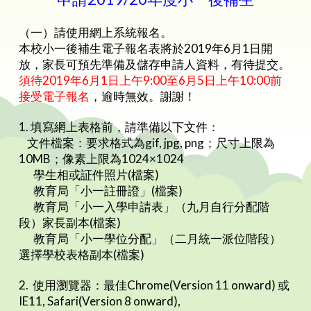
（一）請使用網上系統報名。
本校小一後補生電子報名表將於2019年6月1日開
放，家長可預先準備及儲存申請人資料，有待提交。
須待2019年6月1日上午9:00至6月5日上午10:00前
接受電子報名
，逾時無效。謝謝！
1. 填寫網上表格前，請準備以下文件：
文件檔案：要求格式為gif, jpg, png；尺寸上限為
10MB；像素上限為1024×1024
學生相或証件照片(檔案)
教育局「小一註冊證」(檔案)
教育局「小一入學申請表」（九月自行分配階
段）家長副本(檔案)
教育局「小一學位分配」（二月統一派位階段）
選擇學校表格副本(檔案)
2. 使用瀏覽器：最佳Chrome(Version 11 onward) 或
IE11, Safari(Version 8 onward),