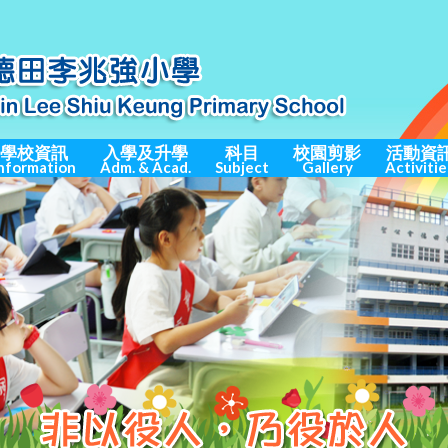
學校資訊
入學及升學
科目
校園剪影
活動資
nformation
Adm. & Acad.
Subject
Gallery
Activitie