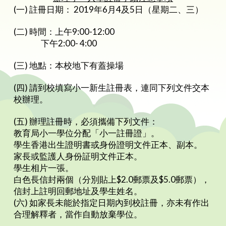
(一) 註冊日期： 2019年6月4及5日（星期二、三）
(二) 時間：上午9:00-12:00
下午2:00- 4:00
(三) 地點：本校地下有蓋操場
(四) 請到校填寫小一新生註冊表，連同下列文件交本
校辦理。
(五) 辦理註冊時，必須攜備下列文件：
教育局小一學位分配「小一註冊證」。
學生香港出生證明書或身份證明文件正本、副本。
家長或監護人身份証明文件正本。
學生相片一張。
白色長信封兩個（分別貼上$2.0郵票及$5.0郵票），
信封上註明回郵地址及學生姓名。
(六) 如家長未能於指定日期內到校註冊，亦未有作出
合理解釋者，當作自動放棄學位。