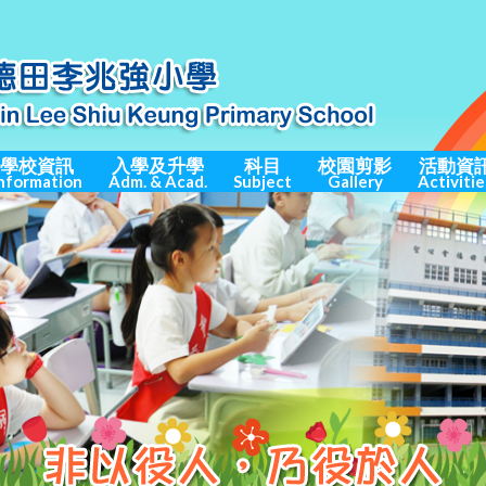
學校資訊
入學及升學
科目
校園剪影
活動資
nformation
Adm. & Acad.
Subject
Gallery
Activitie