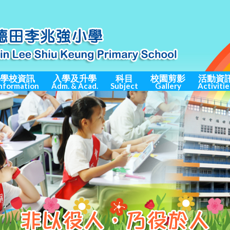
學校資訊
入學及升學
科目
校園剪影
活動資
nformation
Adm. & Acad.
Subject
Gallery
Activitie