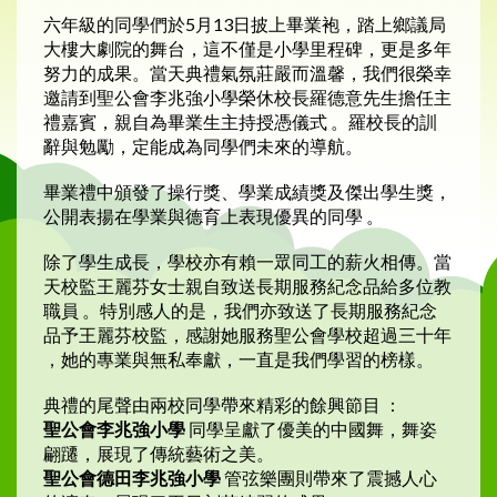
六年級的同學們於5月13日披上畢業袍，踏上鄉議局
大樓大劇院的舞台，這不僅是小學里程碑，更是多年
努力的成果。當天典禮氣氛莊嚴而溫馨，我們很榮幸
邀請到聖公會李兆強小學榮休校長羅德意先生擔任主
禮嘉賓，親自為畢業生主持授憑儀式 。羅校長的訓
辭與勉勵，定能成為同學們未來的導航。
畢業禮中頒發了操行獎、學業成績獎及傑出學生獎，
公開表揚在學業與德育上表現優異的同學 。
除了學生成長，學校亦有賴一眾同工的薪火相傳。當
天校監王麗芬女士親自致送長期服務紀念品給多位教
職員 。特別感人的是，我們亦致送了長期服務紀念
品予王麗芬校監，感謝她服務聖公會學校超過三十年
，她的專業與無私奉獻，一直是我們學習的榜樣。
典禮的尾聲由兩校同學帶來精彩的餘興節目 ：
聖公會李兆強小學
同學呈獻了優美的中國舞，舞姿
翩躚，展現了傳統藝術之美。
聖公會德田李兆強小學
管弦樂團則帶來了震撼人心