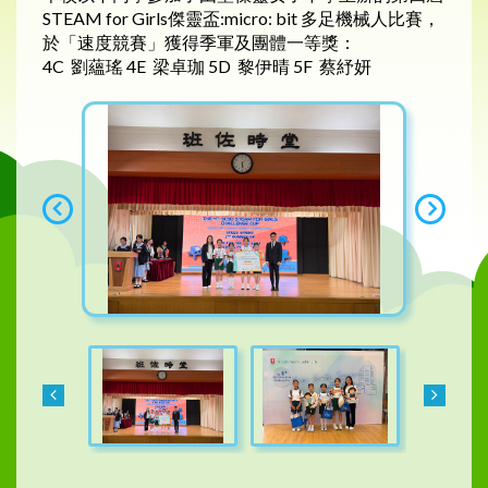
STEAM for Girls傑靈盃:micro: bit 多足機械人比賽，
於「速度競賽」獲得季軍及團體一等獎：
4C 劉蘊瑤 4E 梁卓珈 5D 黎伊晴 5F 蔡紓妍