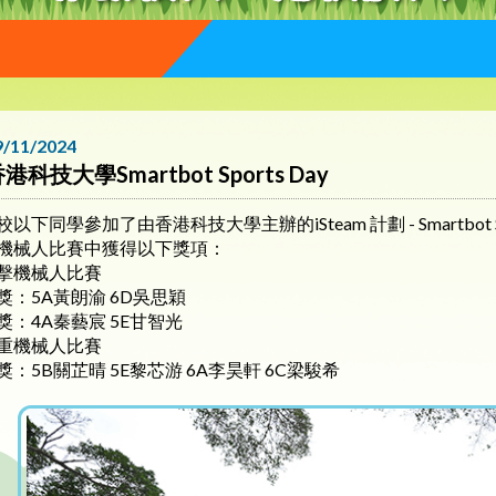
9/11/2024
港科技大學Smartbot Sports Day
校以下同學參加了由香港科技大學主辦的iSteam 計劃 - Smartbot
機械人比賽中獲得以下獎項：
擊機械人比賽
獎：5A黃朗渝 6D吳思穎
獎：4A秦藝宸 5E甘智光
重機械人比賽
獎：5B關芷晴 5E黎芯游 6A李昊軒 6C梁駿希