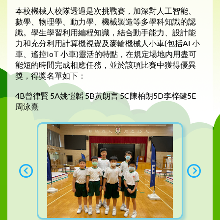
本校機械人校隊透過是次挑戰賽，加深對人工智能、
數學、物理學、動力學、機械製造等多學科知識的認
識。學生學習利用編程知識，結合動手能力、設計能
力和充分利用計算機視覺及麥輪機械人小車(包括AI 小
車、遙控IoT 小車)靈活的特點，在規定場地內用盡可
能短的時間完成相應任務，並於該項比賽中獲得優異
獎，得獎名單如下：
4B曾律賢 5A姚愷韜 5B黃朗言 5C陳柏朗5D李梓鍵5E
周泳熹