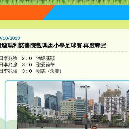
9/10/2019
觀塘瑪利諾書院觀瑪盃小學足球賽 再度奪冠
田李兆強 2：0 油塘基顯
田李兆強 3：0 聖愛德華
田李兆強 3：0 明德（決賽）