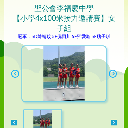
聖公會李福慶中學
【小學4x100米接力邀請賽】女
子組
冠軍：5D陳靖玟 5E倪雨川 5F鄧愛璇 5F魏子琪