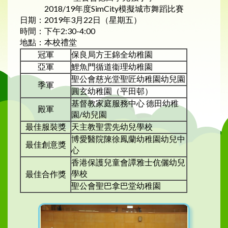
2018/19年度SimCity模擬城市舞蹈比賽
日期：2019年3月22日（星期五）
時間：下午2:30-4:00
地點：本校禮堂
冠軍
保良局方王錦全幼稚園
亞軍
鯉魚門循道衞理幼稚園
聖公會慈光堂聖匠幼稚園幼兒園
季軍
圓玄幼稚園（平田邨）
基督教家庭服務中心 德田幼稚
殿軍
園/幼兒園
最佳服裝獎
天主教聖雲先幼兒學校
博愛醫院陳徐鳳蘭幼稚園幼兒中
最佳創意獎
心
香港保護兒童會譚雅士伉儷幼兒
學校
最佳合作獎
聖公會聖巴拿巴堂幼稚園