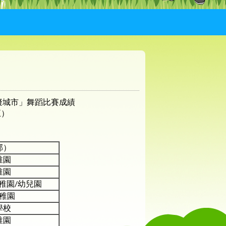
y模擬城市」舞蹈比賽成績
五）
邨）
稚園
稚園
稚園/幼兒園
稚園
學校
稚園