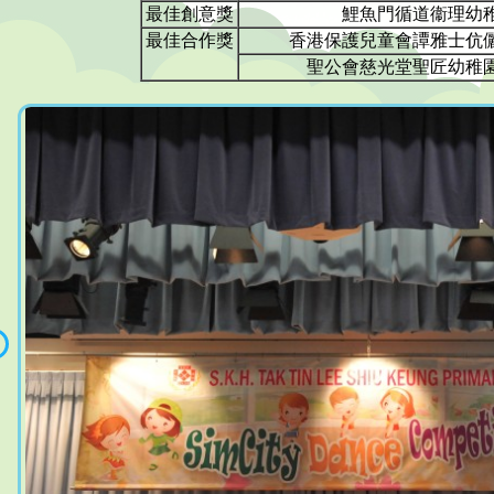
最佳創意獎
鯉魚門循道衞理幼
最佳合作獎
香港保護兒童會譚雅士伉
聖公會慈光堂聖匠幼稚