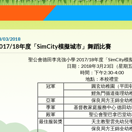
3/03/2018
2017/18年度「SimCity模擬城市」舞蹈比賽
聖公會德田李兆強小學 2017/18年度「SimCit
日期：2018年3月23日（星期
時間：下午2:30-4:00
地點：本校禮堂
冠軍
圓玄幼稚園（平田
鯉魚門循道衞理幼
亞軍
保良局方王錦全幼
季軍
基督教家庭服務中心 德田幼
殿軍
聖公會聖巴拿巴堂幼
最佳服裝獎
天主教聖雲先幼兒
保良局方王錦全幼