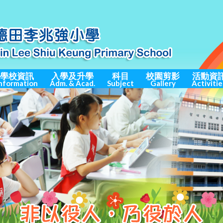
學校資訊
入學及升學
科目
校園剪影
活動資
nformation
Adm. & Acad.
Subject
Gallery
Activitie