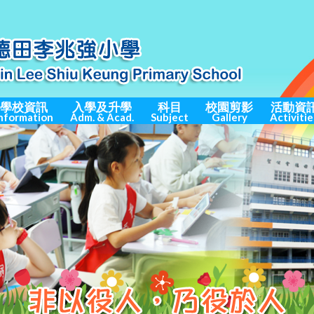
學校資訊
入學及升學
科目
校園剪影
活動資
nformation
Adm. & Acad.
Subject
Gallery
Activitie