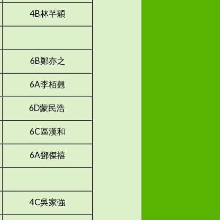
4B林芊穎
6B鄭亦之
6A李栢翹
6D蒙民浩
6C區漢和
6A鄧傑禧
4C吳家強