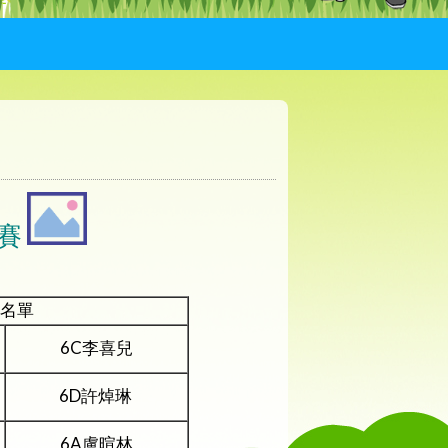
賽
名單
6C李喜兒
6D許焯琳
6A盧暄林