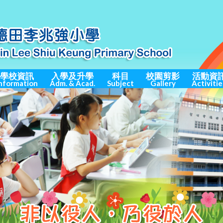
學校資訊
入學及升學
科目
校園剪影
活動資
nformation
Adm. & Acad.
Subject
Gallery
Activitie