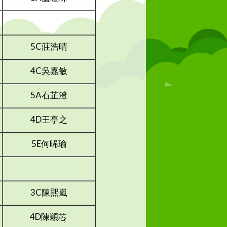
5C莊浩晴
4C吳嘉敏
5A石芷澄
4D王亭之
5E何晞瑜
3C陳熙嵐
4D陳穎芯