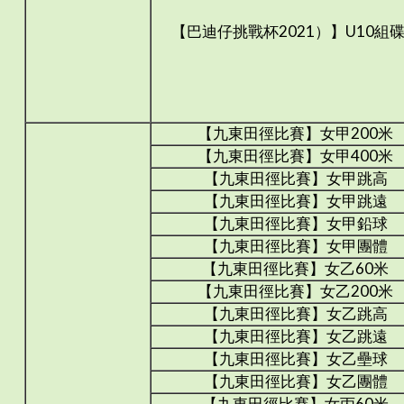
【巴迪仔挑戰杯2021）】U10組
【九東田徑比賽】女甲200米
【九東田徑比賽】女甲400米
【九東田徑比賽】女甲跳高
【九東田徑比賽】女甲跳遠
【九東田徑比賽】女甲鉛球
【九東田徑比賽】女甲團體
【九東田徑比賽】女乙60米
【九東田徑比賽】女乙200米
【九東田徑比賽】女乙跳高
【九東田徑比賽】女乙跳遠
【九東田徑比賽】女乙壘球
【九東田徑比賽】女乙團體
【九東田徑比賽】女丙60米