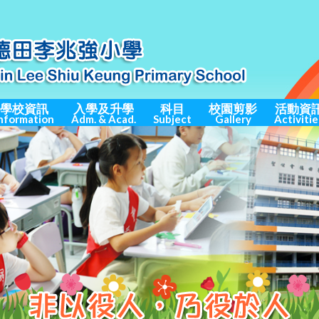
學校資訊
入學及升學
科目
校園剪影
活動資
nformation
Adm. & Acad.
Subject
Gallery
Activitie