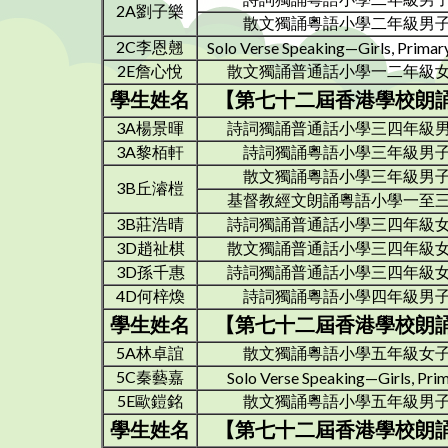
2A劉子樂
散文獨誦粵語小學二年級男
2C李恩翹
Solo Verse Speaking—Girls, Primary
2E詹心悅
散文獨誦普通話小學一二年級
學生姓名
【第七十二屆香港學校朗
3A楊景暉
詩詞獨誦普通話小學三四年級
3A黎栢軒
詩詞獨誦粵語小學三年級男
散文獨誦粵語小學三年級男
3B丘濬榿
基督教經文朗誦粵語小學一至
3B莊浩晴
詩詞獨誦普通話小學三四年級
3D趙祉棋
散文獨誦普通話小學三四年級
3D孫千惠
詩詞獨誦普通話小學三四年級
4D何梓煥
詩詞獨誦粵語小學四年級男
學生姓名
【第七十二屆香港學校朗
5A林卓誼
散文獨誦粵語小學五年級女
5C秦藝嘉
Solo Verse Speaking—Girls, Prim
5E歐鎧銘
散文獨誦粵語小學五年級男
學生姓名
【第七十二屆香港學校朗