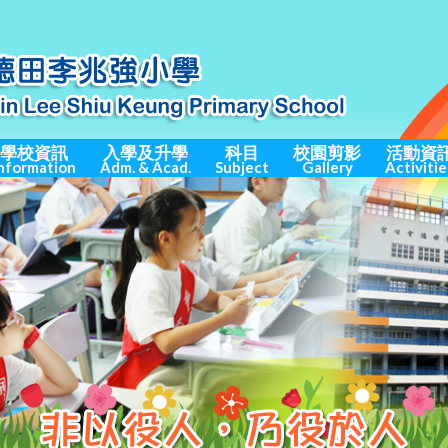
學校資訊
入學及升學
科目
校園剪影
活動資
nformation
Adm. & Acad.
Subject
Gallery
Activitie