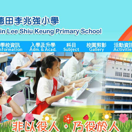
學校資訊
入學及升學
科目
校園剪影
活動資
nformation
Adm. & Acad.
Subject
Gallery
Activitie